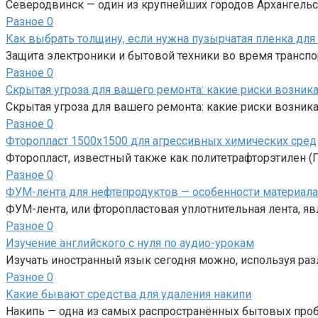
Северодвинск — один из крупнейших городов Архангель
Разное
0
Как выбрать толщину, если нужна пузырчатая пленка для
Защита электроники и бытовой техники во время транспо
Разное
0
Скрытая угроза для вашего ремонта: какие риски возник
Скрытая угроза для вашего ремонта: какие риски возник
Разное
0
Фторопласт 1500х1500 для агрессивных химических сред
Фторопласт, известный также как политетрафторэтилен (
Разное
0
ФУМ-лента для нефтепродуктов — особенности материала
ФУМ-лента, или фторопластовая уплотнительная лента, я
Разное
0
Изучение английского с нуля по аудио-урокам
Изучать иностранный язык сегодня можно, используя раз
Разное
0
Какие бывают средства для удаления накипи
Накипь — одна из самых распространённых бытовых про