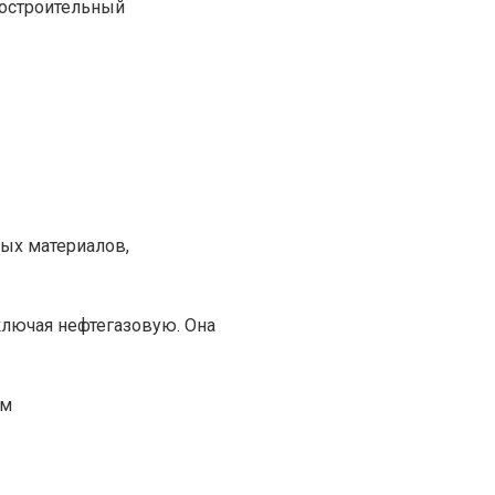
достроительный
вых материалов,
ключая нефтегазовую. Она
им