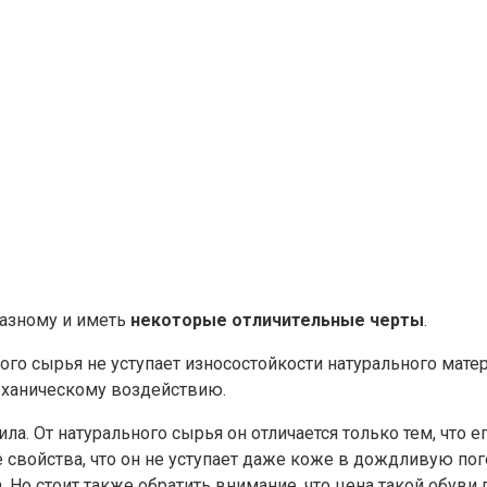
разному и иметь
некоторые отличительные черты
.
ого сырья не уступает износостойкости натурального матер
еханическому воздействию.
ила. От натурального сырья он отличается только тем, ч
свойства, что он не уступает даже коже в дождливую пог
. Но стоит также обратить внимание, что цена такой обуви