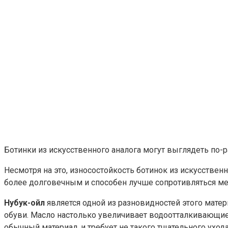
Ботинки из искусственного аналога могут выглядеть по-
Несмотря на это, износостойкость ботинок из искусственн
более долговечным и способен лучше сопротивляться м
Нубук-ойл
является одной из разновидностей этого матер
обуви. Масло настолько увеличивает водоотталкивающие 
обычный материал, и требует не такого тщательного ухода