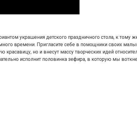
ариантом украшения детского праздничного стола, к тому 
т много времени. Пригласите себе в помощники своих малы
ю красавицу, но и внесут массу творческих идей относите
чательно исполнит половинка зефира, в которую мы воткн