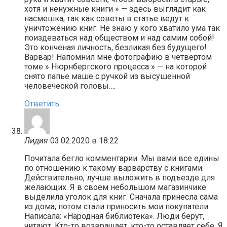
хотя и ненужные книги » — здесь выглядит как
насмешка, так как советы в статье ведут к
уничтожению книг. Не знаю у кого хватило ума так
поиздеваться над обществом и над самим собой!
Это конченая личность, безликая без будущего!
Варвар! Напомнил мне фотографию в четвертом
томе » Нюрнбергского процесса » — на которой
снято папье маше с ручкой из высушенной
человеческой головы….
Ответить
Лидия
03.02.2020 в 18:22
Почитала бегло комментарии. Мы вами все едины
по отношению к такому варварству с книгами.
Действительно, лучше выложить в подъезде для
желающих. Я в своем небольшом магазинчике
выделила уголок для книг. Сначала принесла сама
из дома, потом стали приносить мои покупатели.
Написала: «Народная библиотека». Люди берут,
читают. Кто-то возвращает, кто-то оставляет себе. Я