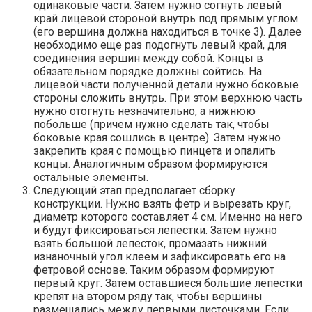
одинаковые части. Затем нужно согнуть левый
край лицевой стороной внутрь под прямым углом
(его вершина должна находиться в точке 3). Далее
необходимо еще раз подогнуть левый край, для
соединения вершин между собой. Концы в
обязательном порядке должны сойтись. На
лицевой части полученной детали нужно боковые
стороны сложить внутрь. При этом верхнюю часть
нужно отогнуть незначительно, а нижнюю
побольше (причем нужно сделать так, чтобы
боковые края сошлись в центре). Затем нужно
закрепить края с помощью пинцета и опалить
концы. Аналогичным образом формируются
остальные элементы.
Следующий этап предполагает сборку
конструкции. Нужно взять фетр и вырезать круг,
диаметр которого составляет 4 см. Именно на него
и будут фиксироваться лепестки. Затем нужно
взять большой лепесток, промазать нижний
изнаночный угол клеем и зафиксировать его на
фетровой основе. Таким образом формируют
первый круг. Затем оставшиеся большие лепестки
крепят на втором ряду так, чтобы вершины
размещались между первыми листочками. Если