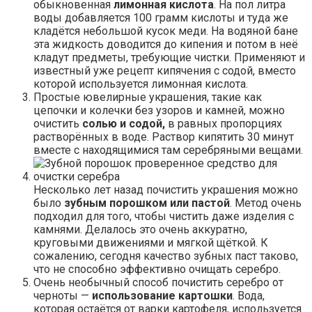
обыкновенная
лимонная кислота
. На пол литра
воды добавляется 100 грамм кислоты и туда же
кладётся небольшой кусок меди. На водяной бане
эта жидкость доводится до кипения и потом в неё
кладут предметы, требующие чистки. Применяют и
известный уже рецепт кипячения с содой, вместо
которой используется лимонная кислота.
Простые ювелирные украшения, такие как
цепочки и колечки без узоров и камней, можно
очистить
солью и содой,
в равных пропорциях
растворённых в воде. Раствор кипятить 30 минут
вместе с находящимися там серебряными вещами.
Несколько лет назад почистить украшения можно
было
зубным порошком или пастой
. Метод очень
подходил для того, чтобы чистить даже изделия с
камнями. Делалось это очень аккуратно,
круговыми движениями и мягкой щёткой. К
сожалению, сегодня качество зубных паст таково,
что не способно эффективно очищать серебро.
Очень необычный способ почистить серебро от
черноты —
использование картошки
. Вода,
которая остаётся от варки картофеля, используется