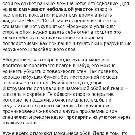
слой высохнет раньше, чем начнётся его сдирание. Для
начала
смачивают небольшой участок
старого
настенного покрытия и дают ему время впитать
жидкость. Через 15–20 минут сцепление обоев со
стенами начнёт ухудшаться. Чрезмерно увлажняя
старые обои, нужно давать себе отчёт в том, что это
может обернуться такими нежелательными
последствиями, как осыпание штукатурки и разрушение
наружного шпаклёвочного слоя.
Убедившись, что старый отделочный материал
достаточно пропитался влагой и набух, его можно
начинать убирать с поверхности стен. Как правило,
хорошо набухшая бумага без посторонней помощи
отваливается от стен. Наиболее подходящие
инструменты для удаления намокшей обойной ткани —
шпатель и скребок. Те области старого покрытия,
которые не поддались очистке шпателем, были
недостаточно хорошо смочены. Для улучшения
проникновения жидкости внутрь проблемных зон
специалисты рекомендуют
пропарить их утюгом
через
влажную ткань.
Хуже всего отмокают моющиеся обои. Дело в том, что