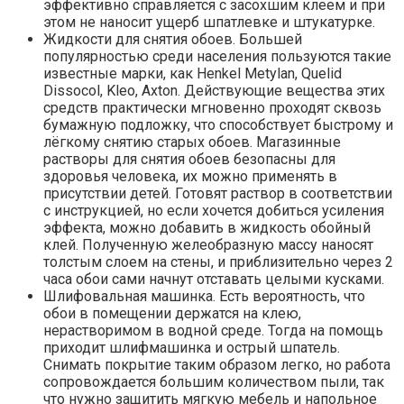
эффективно справляется с засохшим клеем и при
этом не наносит ущерб шпатлевке и штукатурке.
Жидкости для снятия обоев. Большей
популярностью среди населения пользуются такие
известные марки, как Henkel Metylan, Quelid
Dissocol, Kleo, Axton. Действующие вещества этих
средств практически мгновенно проходят сквозь
бумажную подложку, что способствует быстрому и
лёгкому снятию старых обоев. Магазинные
растворы для снятия обоев безопасны для
здоровья человека, их можно применять в
присутствии детей. Готовят раствор в соответствии
с инструкцией, но если хочется добиться усиления
эффекта, можно добавить в жидкость обойный
клей. Полученную желеобразную массу наносят
толстым слоем на стены, и приблизительно через 2
часа обои сами начнут отставать целыми кусками.
Шлифовальная машинка. Есть вероятность, что
обои в помещении держатся на клею,
нерастворимом в водной среде. Тогда на помощь
приходит шлифмашинка и острый шпатель.
Снимать покрытие таким образом легко, но работа
сопровождается большим количеством пыли, так
что нужно защитить мягкую мебель и напольное