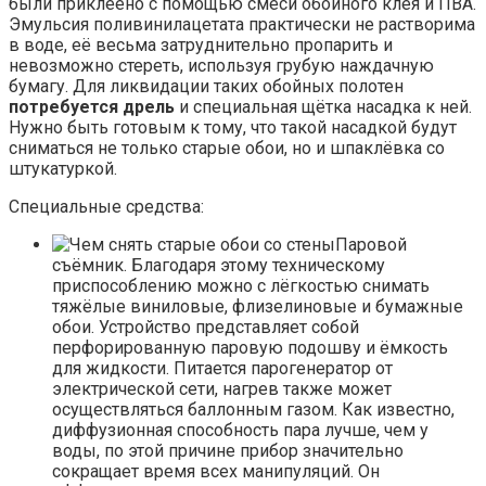
были приклеено с помощью смеси обойного клея и ПВА.
Эмульсия поливинилацетата практически не растворима
в воде, её весьма затруднительно пропарить и
невозможно стереть, используя грубую наждачную
бумагу. Для ликвидации таких обойных полотен
потребуется дрель
и специальная щётка насадка к ней.
Нужно быть готовым к тому, что такой насадкой будут
сниматься не только старые обои, но и шпаклёвка со
штукатуркой.
Специальные средства:
Паровой
съёмник. Благодаря этому техническому
приспособлению можно с лёгкостью снимать
тяжёлые виниловые, флизелиновые и бумажные
обои. Устройство представляет собой
перфорированную паровую подошву и ёмкость
для жидкости. Питается парогенератор от
электрической сети, нагрев также может
осуществляться баллонным газом. Как известно,
диффузионная способность пара лучше, чем у
воды, по этой причине прибор значительно
сокращает время всех манипуляций. Он