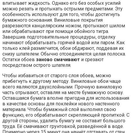
впитывает жидкость. Однако его без особых усилий
можно резать и протыкать острыми предметами. Эту
особенность используют для того, чтобы достигнуть
бумажного основания. Виниловые покрытия
разрезаются канцелярским ножом, протыкают шилом
или обрабатывают при помощи обойного тигра.
Завершив подготовительные процедуры, отделку
начинают обрабатывать горячей водой или паром. Как
только клей размягчится, обои обдирают, поддевая их
снизу шпателем. Обычно отсоединяется целая полоска.
Остатки обоев
заново смачивают
и срезают
посредством острого шпателя.
Чтобы избавиться от старого слоя обоев, можно
прибегнуть к другому методу. Виниловые обои чаще
всего являются двухслойными. Прочную виниловую
часть отрывают, оставляя на месте бумажную основу.
Оставшаяся бумага вполне пригодна для использования
в качестве основы для поклейки нового настенного
материала. Чтобы бумажный слой выполнял свою
функцию, его обрабатывают скрепляющей пропиткой. С
другой стороны, удалить бумагу не составит большого
труда. Её смачивают грунтовкой, разведённой в воде.
Примерно через 15 минут она начнёт отставать от стен.