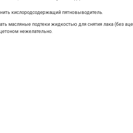
менить кислородсодержащий пятновыводитель.
ть масляные подтеки жидкостью для снятия лака (без ацет
ацетоном нежелательно.