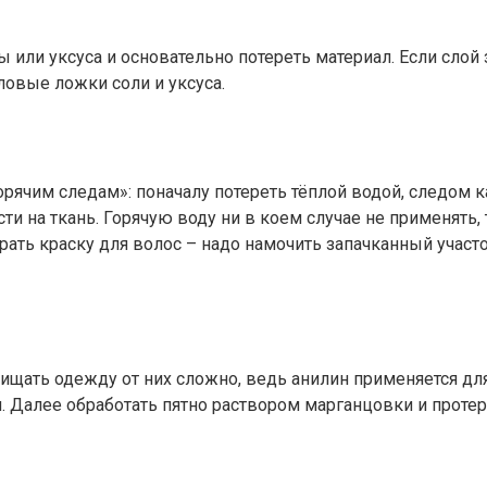
или уксуса и основательно потереть материал. Если слой 
ловые ложки соли и уксуса.
орячим следам»: поначалу потереть тёплой водой, следом к
ти на ткань. Горячую воду ни в коем случае не применять,
ирать краску для волос – надо намочить запачканный учас
чищать одежду от них сложно, ведь анилин применяется дл
 Далее обработать пятно раствором марганцовки и протер