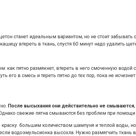
цетон станет идеальным вариантом, но не стоит забывать о 
кашицу втереть в ткань, спустя 60 минут надо удалить щет
м: как пятно размякнет, втереть в него смоченную водой 
уть его в смесь и тереть пятно до тех пор, пока не исчезне
тно.
После высыхания они действительно не смываются
 Однако свежие пятна смываются без проблем при помощи 
краску большим количеством шампуня и теплой воды, но 
 если водоэмульсионка высохла. Нужно размягчить ткань 