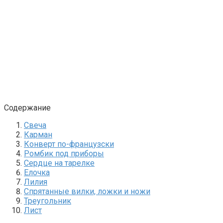
Содержание
Свеча
Карман
Конверт по-французски
Ромбик под приборы
Сердце на тарелке
Елочка
Лилия
Спрятанные вилки, ложки и ножи
Треугольник
Лист