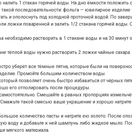
о налить 1 стакан горячей воды. На дно ёмкости положить
 такой последовательности: фольга — ювелирное изделие
стать и ополоснуть под холодной проточной водой. По зав
ли ложки поваренной и залить 1/2 стакана горячей воды. 
 необходимо растворить в 1 стакане воды и на 30 минут 
кане тёплой воды нужно растворить 2 ложки чайные сахара. 
ыстро уберёт все тёмные пятна, которые были на поверхнос
изделие. Промойте большим количеством воды.
, который позволяет очень быстро избавиться от чёрных п
ошо его отполировать после процедуры.
ь самостоятельно. Смешайте в равных пропорциях измельч
. Смажьте такой смесью ваше украшение и хорошо натрите
большое количество пасты и натрите ею золото. После опол
ю воду и добавьте к ней шампунь либо жидкое мыло. Погру
щи мягкого материала.