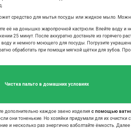
д.
ожет средство для мытья посуды или жидкое мыло. Можно
ите её на донышко жаропрочной кастрюли. Влейте воду и н
жении 25 минут. После аккуратно достаньте из горячего ра
воду и немного моющего для посуды. Погрузите украшение,
уратно обработать при помощи мягкой щётки для зубов. Пр
Чистка пальто в домашних условиях
йте дополнительно каждое звено изделия
с помощью ватн
 если они тоненькие. Но хозяйки придумали для их очистки
ние и несколько раз энергично взболтайте ёмкость. Далее