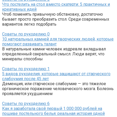
Что постелить на стол вместо скатерти: 5 практичных и
креативных идей
Чтоб поменять привычную обстановку, достаточно
бывает просто преобразить стол. Среди современных
вариантов легко подобрать
Советы по рукоделию
0
10 натуральных камней для творческих людей, которые
помогают развивать талант
В натуральные камни человек издревле вкладывал
определенный сакральный смысл. Люди верят, что
минералы способны
Советы по рукоделию
1
5 видов рукоделия, которые защищают от старческого
слабоумия после 45 лет
Деменция, или старческое слабоумие — это тяжелое
органическое поражение человеческого мозга. Болезнь
проявляется ухудшением
Советы по рукоделию
6
Как я заработала свой первый 1 000 000 рублей на
пошиве постельного белья: реальная история одной