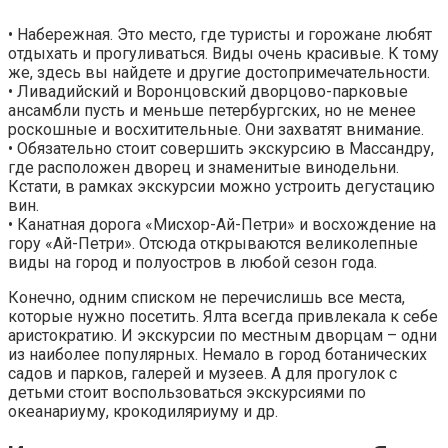
• Набережная. Это место, где туристы и горожане любят
отдыхать и прогуливаться. Виды очень красивые. К тому
же, здесь вы найдете и другие достопримечательности.
• Ливадийский и Воронцовский дворцово-парковые
ансамбли пусть и меньше петербургских, но не менее
роскошные и восхитительные. Они захватят внимание.
• Обязательно стоит совершить экскурсию в Массандру,
где расположен дворец и знаменитые винодельни.
Кстати, в рамках экскурсии можно устроить дегустацию
вин.
• Канатная дорога «Мисхор-Ай-Петри» и восхождение на
гору «Ай-Петри». Отсюда открываются великолепные
виды на город и полуостров в любой сезон года.
Конечно, одним списком не перечислишь все места,
которые нужно посетить. Ялта всегда привлекала к себе
аристократию. И экскурсии по местным дворцам – одни
из наиболее популярных. Немало в город ботанических
садов и парков, галерей и музеев. А для прогулок с
детьми стоит воспользоваться экскурсиями по
океанариуму, крокодиляриуму и др.