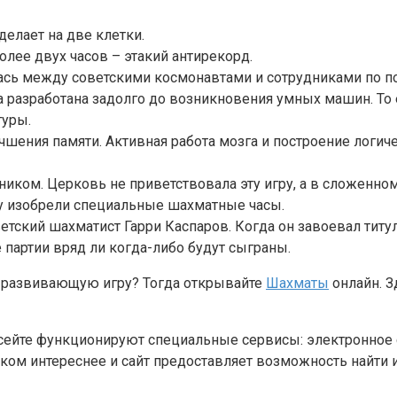
елает на две клетки.
лее двух часов – этакий антирекорд.
ась между советскими космонавтами и сотрудниками по по
азработана задолго до возникновения умных машин. То ес
гуры.
чшения памяти. Активная работа мозга и построение логич
ком. Церковь не приветствовала эту игру, а в сложенном
у изобрели специальные шахматные часы.
кий шахматист Гарри Каспаров. Когда он завоевал титул 
 партии вряд ли когда-либо будут сыграны.
и развивающую игру? Тогда открывайте
Шахматы
онлайн. З
а сейте функционируют специальные сервисы: электронное 
ком интереснее и сайт предоставляет возможность найти 