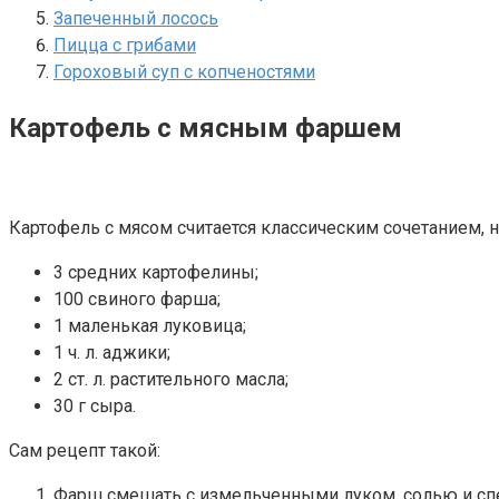
Запеченный лосось
Пицца с грибами
Гороховый суп с копченостями
Картофель с мясным фаршем
Картофель с мясом считается классическим сочетанием, 
3 средних картофелины;
100 свиного фарша;
1 маленькая луковица;
1 ч. л. аджики;
2 ст. л. растительного масла;
30 г сыра.
Сам рецепт такой:
Фарш смешать с измельченными луком, солью и сп